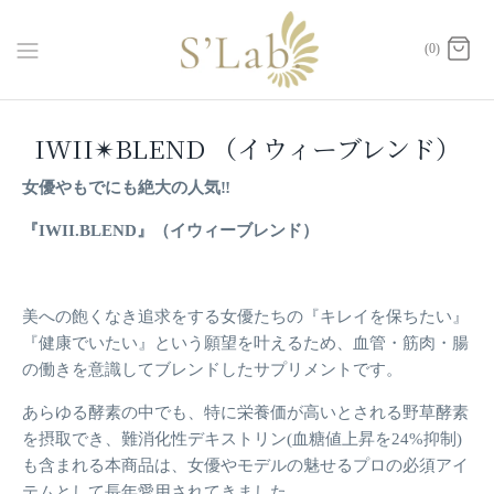
ス
キ
(0)
ッ
プ
IWII✴︎BLEND （イウィーブレンド）
女優やもでにも絶大の人気‼️
『IWII.BLEND』（イウィーブレンド）
美への飽くなき追求をする女優たちの『キレイを保ちたい』
『健康でいたい』という願望を叶えるため、血管・筋肉・腸
の働きを意識してブレンドしたサプリメントです。
あらゆる酵素の中でも、特に栄養価が高いとされる野草酵素
を摂取でき、難消化性デキストリン(血糖値上昇を24%抑制)
も含まれる本商品は、女優やモデルの魅せるプロの必須アイ
テムとして長年愛用されてきました。